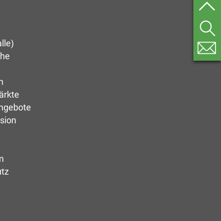
lle)
ähe
n
ärkte
Angebote
sion
m
utz