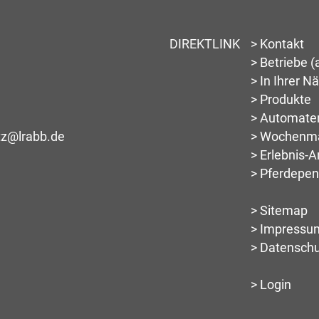
DIREKTLINK
> Kontakt
> Betriebe (a
> In Ihrer N
> Produkte
> Automate
tz@lrabb.de
> Wochenm
> Erlebnis-
> Pferdepen
> Sitemap
> Impressu
> Datensch
> Login