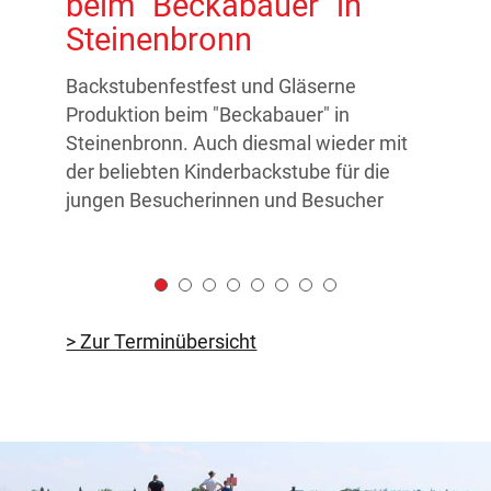
beim "Beckabauer" in
his
Steinenbronn
Sch
Ma
Backstubenfestfest und Gläserne
Produktion beim "Beckabauer" in
Gläse
Steinenbronn. Auch diesmal wieder mit
um di
der beliebten Kinderbackstube für die
Maur
jungen Besucherinnen und Besucher
> Zur Terminübersicht