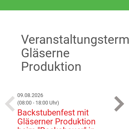
Veranstaltungsterm
Gläserne
Produktion
09.08.2026
30.0
(08:00
-
18:00 Uhr)
(11:0
Backstubenfest mit
Glä
Gläserner Produktion
Hof